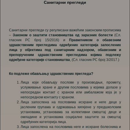
Санитарни прегледи
Санитарни прегледи су регулисани важећим законским прописима
–
Законом о заштити становништва од заразних болести
(Сл.
гласник РС број 15/2016) и
Правилником о обавезним
здравственим прегледима одређених категорија запослених
лица у објектима под санитарним надзором, обавезним и
препорученим здравственим прегледима којима подлежу
одређене категорије становништва
, (Сл. гласник РС број 3/2017.)
Ко подлеже обављању здравствених прегледа?
Лица који обављају послове у производњи, промету,
услуживање хране и другим пословима у којима долазе у
непосредан контакт с храном или амбалажом која је у
непосредном контакту с храном.
Лица запослена на пословима исхране и неге деце у
јасленим групама и одржавања хигијене у предшколским
установама, установама за колективни смештај деце и
омладине и установама социјалне заштите за смештај
одређених категорија лица.
Лица запосленa на пословима неге и исхране болесника и