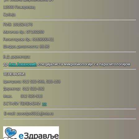
12000 Пожаревац
Србија
ПИБ: 101524176
Матични бр.: 07160259
Регистарски бр.: 6169000411
Шифра делатности: 86.90
В.Д: директора:
др
Ана Јовановић
, специјалиста микробиологије са паразитологијом
ТЕЛЕФОНИ:
Централа: 012 522-568, 523-153
Директор: 012 522-682
Факс. 012 520-913
ОСТАЛИ ТЕЛЕФОНИ
>>
E-mail: zavodpo0311@mts.rs