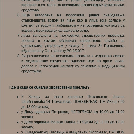
пирсинга и сл. као и на пословима производње козметичких
средстава.
Лица запосленa на пословима јавног снабдевања
становништва водом за пиће као и лица која долазе у
контакт са водом и амбалажом у непосредном контакту са
водом, у производњи флаширане воде.
Лица запосленa на пословима здравствених прегледа,
лечења и другим облицима здравствене службе на
одељењима утврђеним у члану 2. тачка 3) Правилника
објављеног у Сл. гласнику РС 3/2017.
Лица запосленa на пословима промета и издавања лекова
и медицинских средстава, односно који на други начин
долазе у непосредан контакт са лековима и медицинским
средствима.
Где и када се обавља здравствени преглед?
У Заводу за јавно здравље Пожаревац, Јована
Шербановића 14, Пожаревац, ПОНЕДЕЉАК - ПЕТАК од 7:00
до 13:00 часова;
у Дому здравља Петровац, ЧЕТВРТКОМ од 10:00 до 11:00
часова;
у Дому здравља Велика Плана, СРЕДОМ од 11:00 до 12:00
часова;
у Смедеревској Паланци у амбуланти “Колонија”, СРЕДОМ