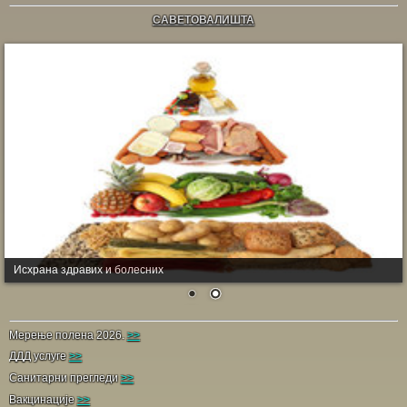
САВЕТОВАЛИШТА
Исхрана здравих и болесних
Мерење полена 2026.
>>
ДДД услуге
>>
Санитарни прегледи
>>
Вакцинације
>>