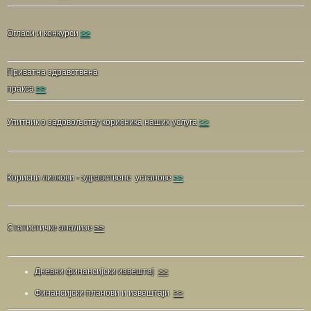
Огласи и конкурси
>>
Приватна здравствена
пракса
>>
Упитник о задовољству корисника наших услуга
>>
Корисни линкови - здравствене установе
>>
Статистичке анализе
>>
Дневни финансијски извештај
>>
Финансијски планови и извештаји
>>