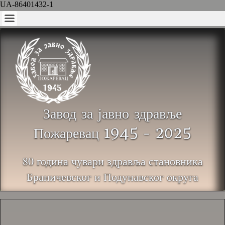
UA-86401432-1
Завод за јавно здравље
Пожаревац 1945 - 2025
80 година чувари здравља становника
Браничевског и Подунавског округа