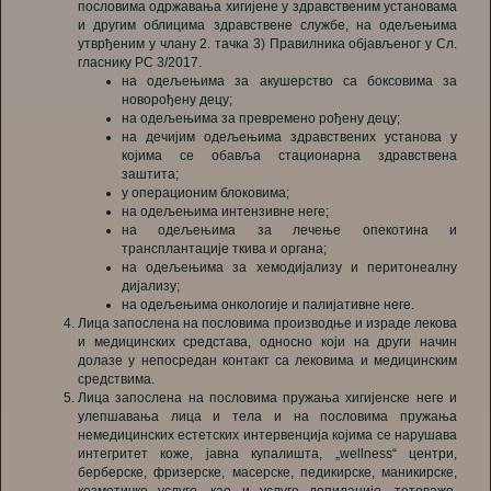
пословима одржавања хигијене у здравственим установама
и другим облицима здравствене службе, на одељењима
утврђеним у члану 2. тачка 3) Правилника објављеног у Сл.
гласнику РС 3/2017.
на одељењима за акушерство са боксовима за
новорођену децу;
на одељењима за превремено рођену децу;
на дечијим одељењима здравствених установа у
којима се обавља стационарна здравствена
заштита;
у операционим блоковима;
на одељењима интензивне неге;
на одељењима за лечење опекотина и
трансплантације ткива и органа;
на одељењима за хемодијализу и перитонеалну
дијализу;
на одељењима онкологије и палијативне неге.
Лица запосленa на пословима производње и израде лекова
и медицинских средстава, односно који на други начин
долазе у непосредан контакт са лековима и медицинским
средствима.
Лица запосленa на пословима пружања хигијенске неге и
улепшавања лица и тела и на пословима пружања
немедицинских естетских интервенција којима се нарушава
интегритет коже, јавна купалишта, „wellness“ центри,
берберске, фризерске, масерске, педикирске, маникирске,
козметичке услуге, као и услуге депилације, тетоваже,