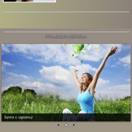
ПРОМОЦИЈА ЗДРАВЉА
Брига о здрављу