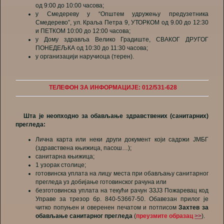
од 9:00 до 10:00 часова;
у Смедереву у “Општем удружењу предузетника
Смедерево”, ул. Краља Петра 9, УТОРКОМ од 9.00 до 12:30
и ПЕТКОМ 10:00 до 12:00 часова;
у Дому здравља Велико Градиште, СВАКОГ ДРУГОГ
ПОНЕДЕЉКА од 10:30 до 11:30 часова;
у организацији наручиоца (терен).
ТЕЛЕФОН ЗА ИНФОРМАЦИЈЕ: 012/531-628
Шта је н
еопходно за обављање здравствених (санитарних)
прегледа:
Лична карта или неки други документ који садржи ЈМБГ
(здрaвствена књижица, пасош…);
санитарна књижица;
1 узорак столице;
готовинска уплата на лицу места при обављању санитарног
прегледа уз добијање готовинског рачуна или
безготовинска уплата на текући рачун ЗЗЈЗ Пожаревац код
Управе за трезор бр. 840-53667-50. Обавезан прилог је
читко попуњен и оверенен печатом и потписом
Захтев за
обављање санитарног прегледа
(
преузмите образац
>>
).