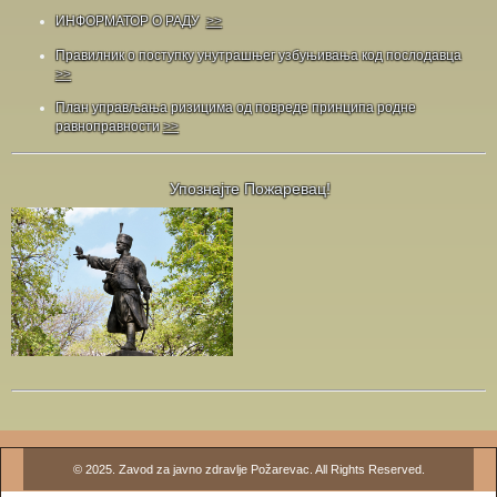
ИНФОРМАТОР О РАДУ
>>
Правилник о поступку унутрашњег узбуњивања код послодавца
>>
План управљања ризицима од повреде принципа родне
равноправности
>>
Упознајте Пожаревац!
© 2025. Zavod za javno zdravlje Požarevac. All Rights Reserved.