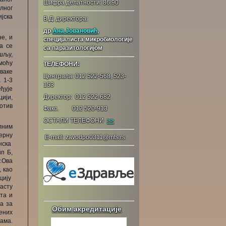
Шифра делатности: 86.90
лног
јска
В.Д: директора:
др
Ана Јовановић
,
е, и
специјалиста микробиологије
а се
са паразитологијом
шљу,
моћу
ТЕЛЕФОНИ:
ваке
Централа: 012 522-568, 523-
 1-3
153
еђује
Директор: 012 522-682
ији,
ротив
Факс. 012 520-913
ОСТАЛИ ТЕЛЕФОНИ
>>
лним
ерну
E-mail: zavodpo0311@mts.rs
нска
п Б,
.Ова
, као
цију
расту
та и
а за
Обим акредитације
вених
вама.