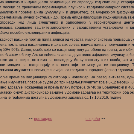
ма клиничким индикацијама вакцинација се спроводи код свих лица старији
т месеци са хроничним поремећајима плућног и кардиоваскуларног система
аболичким поремећајима (укључујући и дијабетес), са бубрежном дисфункци
поремећајима имуног система и др. Према епидемиолошким индикацијама вак
спроводи код лица смештених и запослених у геронтолошким центр
ановама социјалне заштите,запослених у здравственим установама и ја
жбама посебно експонираним инфекцији.
асност вакцине против грипа зависи од узраста, имуног система примаоца , 
пена поклапања вакциналних и дивљих сојева вируса грипа у популацији и к
д 50%-90%. Дакле, особе које се вакцинишу могу да оболе од грипа, али оби
но блажем облику. Ако се већина чланова друштвене заједнице имунизује, б
може да се шири, што има за последицу бољу заштиту свих особа, чак и 
ише младих за вакцинацију или оних који не могу да се вакцинишу. Т
ективни имунитет
и веома је значајан са гледишта народног (јавног) здравља.
боље време за вакцинацију су октобар и новембар. За развој антитела, одн
ање имунитета потребе су две до три недеље.Имунитет траје 6-12 месеци. 
авно здравље Пожаревац је према плану потреба (6740 за Браничевски и 46
навски округ) дистрибуирао вакцине у домове здравља на територији оба ок
ина је грађанима доступна у домовима здравља од 17.10.2016. године.
<<
претходно
следеће
>>