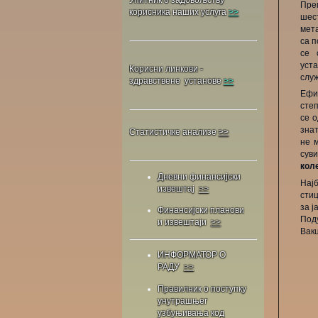
Пре
корисника наших услуга
>>
шес
мет
са 
се 
уст
Корисни линкови -
слу
здравствене установе
>>
Ефик
сте
се о
знат
Статистичке анализе
>>
не 
сув
кол
Дневни финансијски
Нај
извештај
>>
стиц
за ј
Финансијски планови
Поду
и извештаји
>>
Вакц
ИНФОРМАТОР О
РАДУ
>>
Правилник о поступку
унутрашњег
узбуњивања код