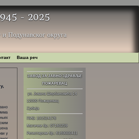
 1945 - 2025
 и Подунавског округа
нтакт
Ваша реч
ЗАВОД ЗА ЈАВНО ЗДРАВЉЕ
ПОЖАРЕВАЦ
у,
ул. Јована Шербановића 14
12000 Пожаревац
вано
Србија
мима
оњих
ПИБ: 101524176
мским
Матични бр.: 07160259
шена
Регистарски бр.: 6169000411
ови у
аног