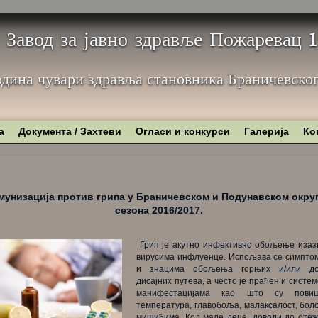
Завод за јавно здравље Пожаревац
одина чувари здравља становника Браничевског
а
Документа / Захтеви
Огласи и конкурси
Галерија
Ко
мунизација против грипа у Браничевском и Подунавском округ
сезона 2016/2017.
Грип је акутно инфективно обољење изаз
вирусима инфлуенце. Испољава се симпто
и знацима обољења горњих и/или д
дисајних путева, а често је праћен и систе
манифестацијама као што су пови
температура, главобоља, малаксалост, бол
мишићима. Код мале деце, доводи до отеж