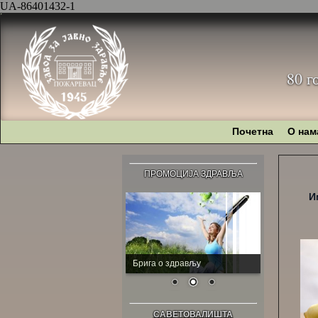
UA-86401432-1
80 г
Почетна
О нам
ПРОМОЦИЈА ЗДРАВЉА
И
Брига о здрављу
САВЕТОВАЛИШТА