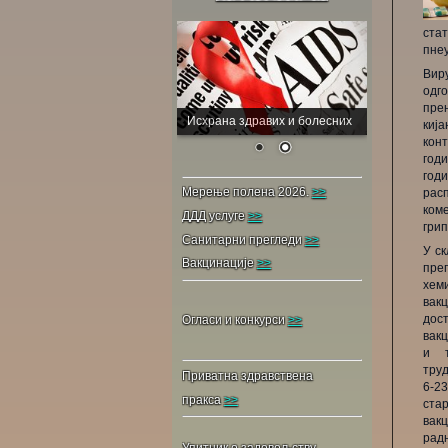
ста
пнеу
Вир
одг
пре
Исхрана здравих и болесних
киј
кон
год
годи
Мерење полена 2026.
>>
рас
коме
ДДД услуге
>>
грип
Санитарни прегледи
>>
У с
Вакцинације
>>
пре
хем
вак
дос
Огласи и конкурси
>>
вакц
и т
труд
Приватна здравствена
6-2
пракса
>>
ста
вакц
радн
Упитник о задовољству