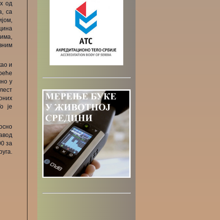
х од
, са
јом,
цина
има,
вним
као и
реће
чно у
олест
оних
о је
осно
Завод
00 за
руга.