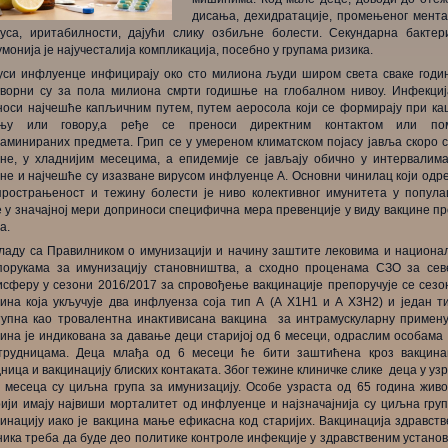
дисања, дехидратације, промењеног мента
туса, иритабилности, дајући слику озбиљне болести. Секундарна бактери
монија је најучесталија компликација, посебно у групама ризика.
уси инфлуенце инфицирају око сто милиона људи широм света сваке годин
оворни су за пола милиона смрти годишње на глобалном нивоу. Инфекциј
носи најчешће капљичним путем, путем аеросола који се формирају при ка
ању или говору,а ређе се преноси директним контактом или по
таминираних предмета. Грип се у умереном климатском појасу јавља скоро с
ине, у хладнијим месецима, а епидемије се јављају обично у интервалима
не и најчешће су изазване вирусом инфлуенце А. Основни чинилац који одр
прострањеност и тежину болести је ниво колективног имунитета у популац
 у значајној мери доприноси специфична мера превенције у виду вакцине п
а.
кладу са Правилником о имунизацији и начину заштите лековима и национа
порукама за имунизацију становништва, а сходно проценама СЗО за сев
исферу у сезони 2016/2017 за спровођење вакцинације препоручује се сезо
цина која укључује два инфлуенза соја тип А (А Х1Н1 и А Х3Н2) и један ти
тупна као тровалентна инактивисана вакцина за интрамускуларну примену
ина је индикована за давање деци старијој од 6 месеци, одраслим особама 
рудницама. Деца млађа од 6 месеци ће бити заштићена кроз вакцина
ница и вакцинацију блиских контаката. Због тежине клиничке слике деца у уз
3 месеца су циљна група за имунизацију. Особе узраста од 65 година живо
рији имају највиши морталитет од инфлуенце и најзначајнија су циљна груп
инацију иако је вакцина мање ефикасна код старијих. Вакцинација здравст
ика треба да буде део политике контроле инфекције у здравственим устано